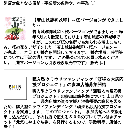
盟店対象となる店舗・事業所の条件や、本事業 […]
【若山城跡御城印】～桜バージョンができまし
た～
若山城跡御城印～桜バージョンができました～ 昨
年3月より販売しております若山城跡の御城印で
すが、このたび桜の名所でも知られる若山にちな
み、桜の花をデザインした「若山城跡御城印～桜バージョン～」
が完成し、本日より販売を開始しております。 販売場所、時間等
については下記の通りです。 この機会にぜひお買い求めくださ
い。（通常バージョンも引き続き販売中です） 販売 […]
購入型クラウドファンディング「頑張るお店応
援プロジェクト」の参加店舖募集開始
購入型クラウドファンディング「頑張るお店応援
プロジェクト」の参加店舖募集について 山口県で
は、県内店舗の資金支援と消費需要の喚起を図る
ため、購入型クラウドファンディング「頑張るお店応援プロジェ
クト」を実施します。 このプロジェクトは、参加店舗への支援を
申し込んだ方に、そのお店で使える５０％のプレミアム付きチケ
ット「元気にやまぐち券」を発行するもので、手数料等、店舗の
費 […]