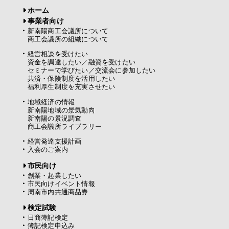
ホーム
事業者向け
新南陽商工会議所について
商工会議所の組織について
経営相談を受けたい
資金を調達したい／融資を受けたい
セミナーで学びたい／交流会に参加したい
共済・保険制度を活用したい
福利厚生制度を充実させたい
地域経済の情報
新南陽地域の景気動向
新南陽の景況調査
商工会議所ライブラリー
経営発達支援計画
入会のご案内
市民向け
創業・起業したい
市民向けイベント情報
周南市内共通商品券
検定試験
日商簿記検定
簿記検定申込み