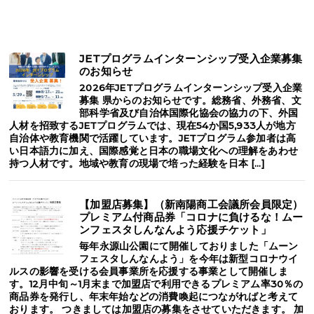
JETプログラムインターンシップ受入企業募集
のお知らせ
2026年JETプログラムインターンシップ受入企業
募集 県からのお知らせです。総務省、外務省、文
部科学省及び自治体国際化協会の協力の下、外国
人材を招致するJETプログラムでは、現在54か国5,933人が地方
自治体や教育機関で活躍しています。JETプログラム参加者は高
い日本語力に加え、国際感覚と日本の職場文化への理解をあわせ
持つ人材です。地域や教育の現場で培った経験を日本 […]
【加盟店募集】（新南陽商工会議所会員限定）
プレミアム付商品券「コロナに負けるな！ムー
ンフェスタしんなんよう応援チケット」
毎年永源山公園にて開催しておりました「ムーン
フェスタしんなんよう」を今年は新型コロナウイ
ルスの影響を受ける会員事業所を応援する事業として開催しま
す。12月中旬～1月末まで加盟店で利用できるプレミアム率30％の
商品券を発行し、年末年始などの消費喚起につながればと考えて
おります。 つきましては加盟店の募集をさせていただきます。 加