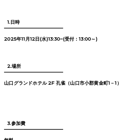
1.日時
2025
年
11
月
12
日
(
水
)13:30~(
受付：
13:00
～
)
2.場所
山口グランドホテル
2F
孔雀（山口市小郡黄金町
1
－
1）
​3.参加費