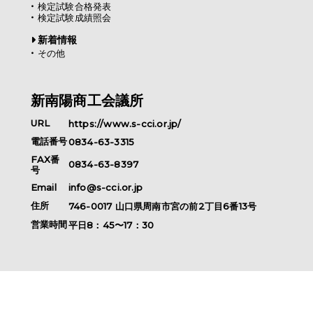
検定試験合格発表
検定試験成績照会
新着情報
その他
新南陽商工会議所
URL
https://www.s-cci.or.jp/
電話番号
0834-63-3315
FAX番
0834-63-8397
号
Email
info@s-cci.or.jp
住所
746-0017
山口県
周南市
宮の前2丁目6番13号
営業時間
平日8：45〜17：30