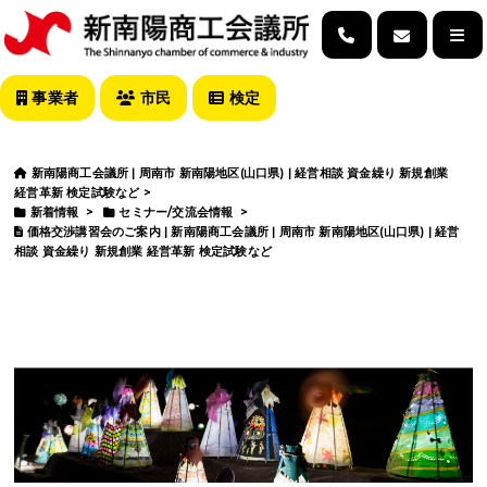
事業者
市民
検定
新南陽商工会議所 | 周南市 新南陽地区(山口県) | 経営相談 資金繰り 新規創業
経営革新 検定試験など
>
新着情報
>
セミナー/交流会情報
>
価格交渉講習会のご案内 | 新南陽商工会議所 | 周南市 新南陽地区(山口県) | 経営
相談 資金繰り 新規創業 経営革新 検定試験など