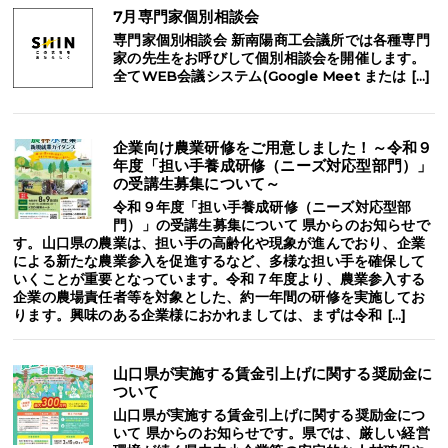
7月専門家個別相談会
専門家個別相談会 新南陽商工会議所では各種専門
家の先生をお呼びして個別相談会を開催します。
全てWEB会議システム(Google Meet または […]
企業向け農業研修をご用意しました！～令和９
年度「担い手養成研修（ニーズ対応型部門）」
の受講生募集について～
令和９年度「担い手養成研修（ニーズ対応型部
門）」の受講生募集について 県からのお知らせで
す。山口県の農業は、担い手の高齢化や現象が進んでおり、企業
による新たな農業参入を促進するなど、多様な担い手を確保して
いくことが重要となっています。令和７年度より、農業参入する
企業の農場責任者等を対象とした、約一年間の研修を実施してお
ります。興味のある企業様におかれましては、まずは令和 […]
山口県が実施する賃金引上げに関する奨励金に
ついて
山口県が実施する賃金引上げに関する奨励金につ
いて 県からのお知らせです。県では、厳しい経営