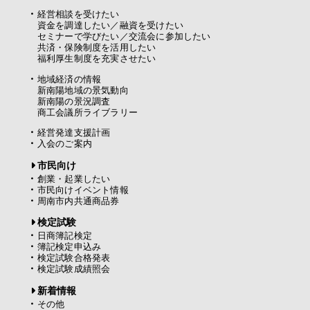
経営相談を受けたい
資金を調達したい／融資を受けたい
セミナーで学びたい／交流会に参加したい
共済・保険制度を活用したい
福利厚生制度を充実させたい
地域経済の情報
新南陽地域の景気動向
新南陽の景況調査
商工会議所ライブラリー
経営発達支援計画
入会のご案内
市民向け
創業・起業したい
市民向けイベント情報
周南市内共通商品券
検定試験
日商簿記検定
簿記検定申込み
検定試験合格発表
検定試験成績照会
新着情報
その他