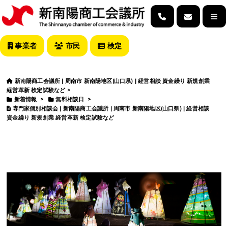
事業者
市民
検定
新南陽商工会議所 | 周南市 新南陽地区(山口県) | 経営相談 資金繰り 新規創業
経営革新 検定試験など
>
新着情報
>
無料相談日
>
専門家個別相談会 | 新南陽商工会議所 | 周南市 新南陽地区(山口県) | 経営相談
資金繰り 新規創業 経営革新 検定試験など