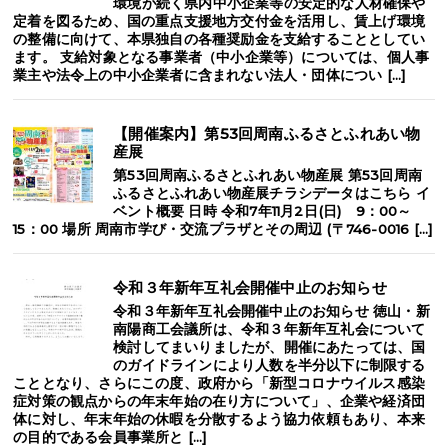
環境が続く県内中小企業等の安定的な人材確保や
定着を図るため、国の重点支援地方交付金を活用し、賃上げ環境
の整備に向けて、本県独自の各種奨励金を支給することとしてい
ます。 支給対象となる事業者（中小企業等）については、個人事
業主や法令上の中小企業者に含まれない法人・団体につい […]
【開催案内】第53回周南ふるさとふれあい物
産展
第53回周南ふるさとふれあい物産展 第53回周南
ふるさとふれあい物産展チラシデータはこちら イ
ベント概要 日時 令和7年11月2日(日) 9：00～
15：00 場所 周南市学び・交流プラザとその周辺 (〒746-0016 […]
令和３年新年互礼会開催中止のお知らせ
令和３年新年互礼会開催中止のお知らせ 徳山・新
南陽商工会議所は、令和３年新年互礼会について
検討してまいりましたが、開催にあたっては、国
のガイドラインにより人数を半分以下に制限する
こととなり、さらにこの度、政府から「新型コロナウイルス感染
症対策の観点からの年末年始の在り方について」、企業や経済団
体に対し、年末年始の休暇を分散するよう協力依頼もあり、本来
の目的である会員事業所と […]