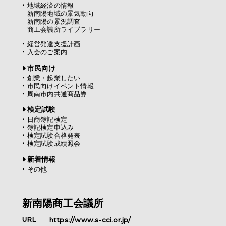
地域経済の情報
新南陽地域の景気動向
新南陽の景況調査
商工会議所ライブラリー
経営発達支援計画
入会のご案内
市民向け
創業・起業したい
市民向けイベント情報
周南市内共通商品券
検定試験
日商簿記検定
簿記検定申込み
検定試験合格発表
検定試験成績照会
新着情報
その他
新南陽商工会議所
URL
https://www.s-cci.or.jp/