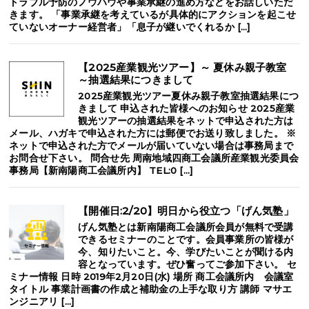
トラブル予防のノウハウや事業承継の進め方などをお話しいただ
きます。 「事業承継を考えているが具体的にアクションを起こせ
ていないオーナー経営者」「息子が継いでくれるか […]
【2025産業観光ツアー】～ 夏休み親子教室
～抽選結果につきまして
2025産業観光ツアー夏休み親子教室抽選結果につ
きまして 申込された皆様へのお知らせ 2025産業
観光ツアーの抽選結果をネットで申込された方は
メール、ハガキで申込された方には郵便でお送り致しました。 ※
ネットで申込された方でメールが届いていない場合は事務局まで
お問合せ下さい。 問合せ先 周南地域四商工会議所産業観光委員会
事務局【新南陽商工会議所内】 TEL:0 […]
【開催日:2/20】明日から役立つ「げん気塾」
げん気塾とは新南陽商工会議所会員が無料で受講
できるセミナーのことです。会員事業所の皆様が
今、知りたいこと。今、学びたいことが聞ける内
容となっています。ぜひ奮ってご参加下さい。 セ
ミナー情報 日時 2019年2月20日(水) 場所 商工会議所内 会議室
タイトル 事業計画書の作成と補助金の上手な取り方 講師 マサエ
ンジニアリ […]