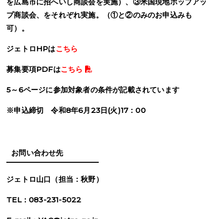
を広島市に招へいし商談会を実施）、③米国現地ポップアッ
プ商談会、をそれぞれ実施。（①と②のみのお申込みも
可）。
ジェトロ
HPは
こちら
募集要項PDFは
こちら
5
～
6
ページに参加対象者の条件が記載されています
※申込締切 令和
8
年
6
月
23
日
(
火
)17
：0
0
お問い合わせ先
ジェトロ山口（担当：秋野）
TEL：083-231-5022