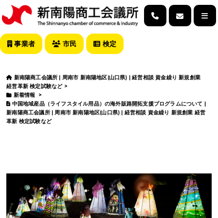
事業者
市民
検定
新南陽商工会議所 | 周南市 新南陽地区(山口県) | 経営相談 資金繰り 新規創業
経営革新 検定試験など
>
新着情報
>
中国地域産品（ライフスタイル用品）の海外販路開拓支援プログラムについて |
新南陽商工会議所 | 周南市 新南陽地区(山口県) | 経営相談 資金繰り 新規創業 経営
革新 検定試験など