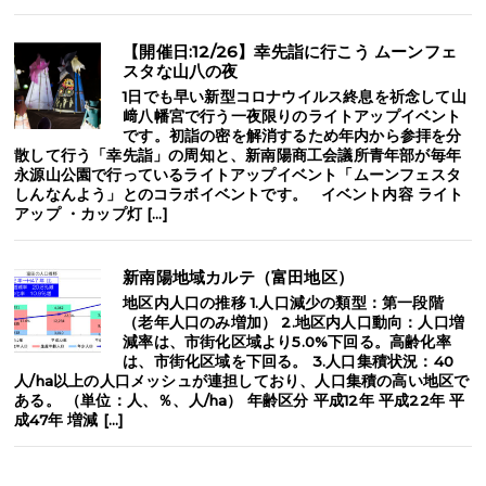
【開催日:12/26】幸先詣に行こう ムーンフェ
スタな山八の夜
1日でも早い新型コロナウイルス終息を祈念して山
﨑八幡宮で行う一夜限りのライトアップイベント
です。初詣の密を解消するため年内から参拝を分
散して行う「幸先詣」の周知と、新南陽商工会議所青年部が毎年
永源山公園で行っているライトアップイベント「ムーンフェスタ
しんなんよう」とのコラボイベントです。 イベント内容 ライト
アップ ・カップ灯 […]
新南陽地域カルテ（富田地区）
地区内人口の推移 1.人口減少の類型：第一段階
（老年人口のみ増加） 2.地区内人口動向：人口増
減率は、市街化区域より5.0%下回る。高齢化率
は、市街化区域を下回る。 3.人口集積状況：40
人/ha以上の人口メッシュが連担しており、人口集積の高い地区で
ある。 （単位：人、％、人/ha） 年齢区分 平成12年 平成22年 平
成47年 増減 […]