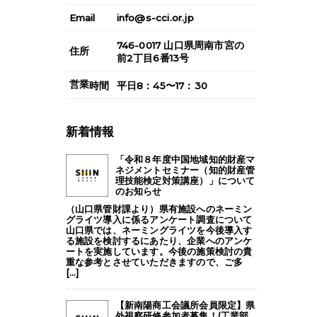
Email
info@s-cci.or.jp
746-0017
山口県
周南市
宮の
住所
前2丁目6番13号
営業
時間
平日8：45〜17：30
新着情報
「令和８年度中国地域知的財産マ
ネジメントセミナー（知的財産管
理技能検定対策講座）」について
のお知らせ
（山口県管財課より）県有施設へのネーミン
グライツ導入に係るアンケート調査について
山口県では、ネーミングライツを今後導入す
る施設を検討するにあたり、企業へのアンケ
ートを実施しています。今後の施策検討の貴
重な参考とさせていただきますので、ご多
[...]
【新南陽商工会議所会員限定】県
外視察研修参加者募集！(工業部