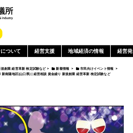
所について
経営支援
地域経済の情報
経営発
 新規創業 経営革新 検定試験など
>
新着情報
>
市民向けイベント情報
>
南市 新南陽地区(山口県) | 経営相談 資金繰り 新規創業 経営革新 検定試験など