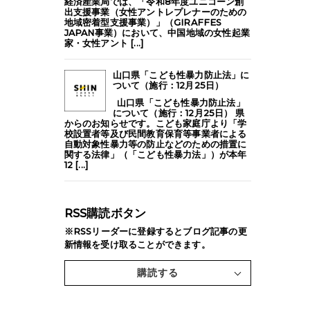
経済産業局では、「令和8年度ユニコーン創
出支援事業（女性アントレプレナーのための
地域密着型支援事業）」（GIRAFFES
JAPAN事業）において、中国地域の女性起業
家・女性アント [...]
山口県「こども性暴力防止法」に
ついて（施行：12月25日）
山口県「こども性暴力防止法」
について（施行：12月25日） 県
からのお知らせです。こども家庭庁より「学
校設置者等及び民間教育保育等事業者による
自動対象性暴力等の防止などのための措置に
関する法律」（「こども性暴力法」）が本年
12 [...]
RSS購読ボタン
※RSSリーダーに登録するとブログ記事の更
新情報を受け取ることができます。
購読する