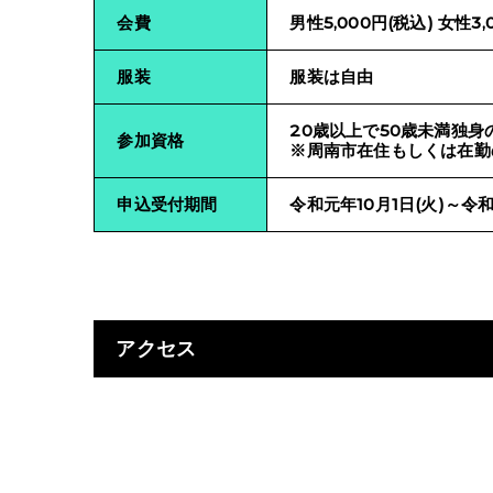
会費
男性5,000円(税込) 女性3,
服装
服装は自由
20歳以上で50歳未満独身
参加資格
※周南市在住もしくは在勤
申込受付期間
令和元年10月1日(火)～令和
アクセス