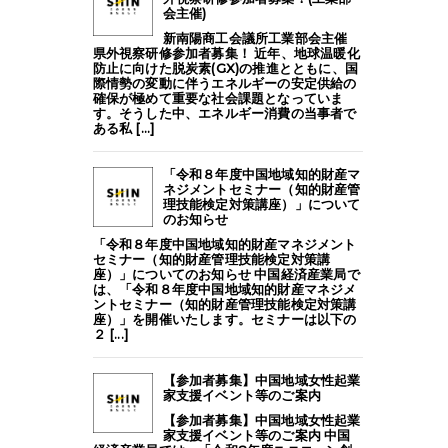
会主催)
新南陽商工会議所工業部会主催
県外視察研修参加者募集！ 近年、地球温暖化
防止に向けた脱炭素(GX)の推進とともに、国
際情勢の変動に伴うエネルギーの安定供給の
確保が極めて重要な社会課題となっていま
す。そうした中、エネルギー消費の当事者で
ある私 [...]
「令和８年度中国地域知的財産マ
ネジメントセミナー（知的財産管
理技能検定対策講座）」について
のお知らせ
「令和８年度中国地域知的財産マネジメント
セミナー（知的財産管理技能検定対策講
座）」についてのお知らせ 中国経済産業局で
は、「令和８年度中国地域知的財産マネジメ
ントセミナー（知的財産管理技能検定対策講
座）」を開催いたします。セミナーは以下の
２ [...]
【参加者募集】中国地域女性起業
家支援イベント等のご案内
【参加者募集】中国地域女性起業
家支援イベント等のご案内 中国