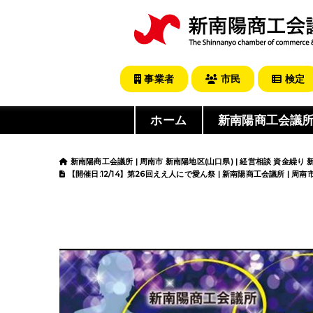
事業者
市民
検定
ホーム
新南陽商工会議
新南陽商工会議所 | 周南市 新南陽地区(山口県) | 経営相談 資金繰り
【開催日:12/14】第26回ええ人にで愛ん祭 | 新南陽商工会議所 | 周