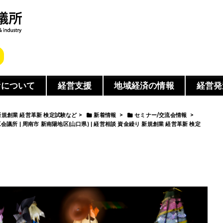
所について
経営支援
地域経済の情報
経営発
 新規創業 経営革新 検定試験など
>
新着情報
>
セミナー/交流会情報
>
所 | 周南市 新南陽地区(山口県) | 経営相談 資金繰り 新規創業 経営革新 検定