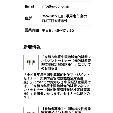
Email
info@s-cci.or.jp
746-0017
山口県
周南市
宮の
住所
前2丁目6番13号
営業
時間
平日8：45〜17：30
新着情報
「令和８年度中国地域知的財産マ
ネジメントセミナー（知的財産管
理技能検定対策講座）」について
のお知らせ
「令和８年度中国地域知的財産マネジメント
セミナー（知的財産管理技能検定対策講
座）」についてのお知らせ 中国経済産業局で
は、「令和８年度中国地域知的財産マネジメ
ントセミナー（知的財産管理技能検定対策講
座）」を開催いたします。セミナーは以下の
２ [...]
【参加者募集】中国地域女性起業
家支援イベント等のご案内