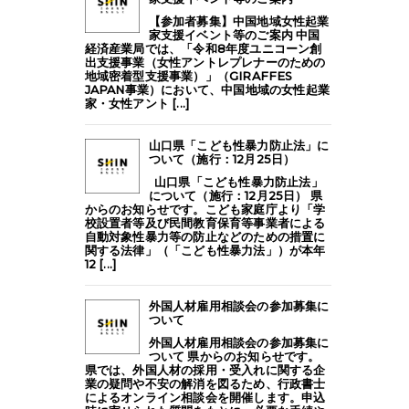
【参加者募集】中国地域女性起業
家支援イベント等のご案内 中国
経済産業局では、「令和8年度ユニコーン創
出支援事業（女性アントレプレナーのための
地域密着型支援事業）」（GIRAFFES
JAPAN事業）において、中国地域の女性起業
家・女性アント [...]
山口県「こども性暴力防止法」に
ついて（施行：12月25日）
山口県「こども性暴力防止法」
について（施行：12月25日） 県
からのお知らせです。こども家庭庁より「学
校設置者等及び民間教育保育等事業者による
自動対象性暴力等の防止などのための措置に
関する法律」（「こども性暴力法」）が本年
12 [...]
外国人材雇用相談会の参加募集に
ついて
外国人材雇用相談会の参加募集に
ついて 県からのお知らせです。
県では、外国人材の採用・受入れに関する企
業の疑問や不安の解消を図るため、行政書士
によるオンライン相談会を開催します。申込