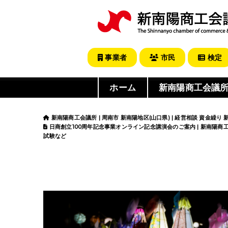
事業者
市民
検定
ホーム
新南陽商工会議
新南陽商工会議所 | 周南市 新南陽地区(山口県) | 経営相談 資金繰り
日商創立100周年記念事業オンライン記念講演会のご案内 | 新南陽商工会議
試験など