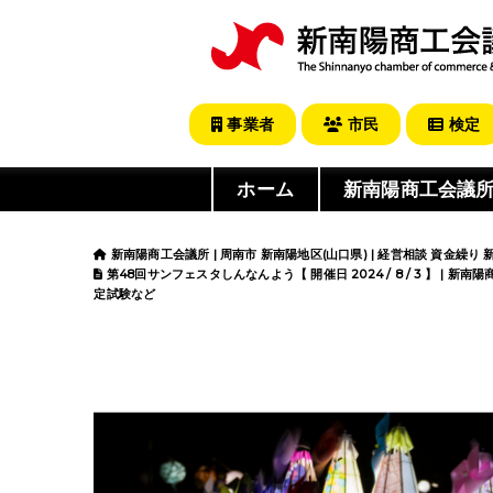
事業者
市民
検定
ホーム
新南陽商工会議
新南陽商工会議所 | 周南市 新南陽地区(山口県) | 経営相談 資金繰り
第48回サンフェスタしんなんよう【 開催日 2024 / 8 / 3 】 | 新
定試験など