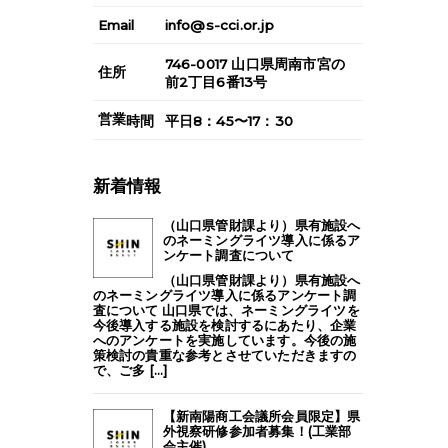
Email
info@s-cci.or.jp
746-0017
山口県
周南市
宮の
住所
前2丁目6番13号
営業
時間
平日8：45〜17：30
新着情報
（山口県管財課より）県有施設へ
のネーミングライツ導入に係るア
ンケート調査について
（山口県管財課より）県有施設へ
のネーミングライツ導入に係るアンケート調
査について 山口県では、ネーミングライツを
今後導入する施設を検討するにあたり、企業
へのアンケートを実施しています。今後の施
策検討の貴重な参考とさせていただきますの
で、ご多 [...]
【新南陽商工会議所会員限定】県
外視察研修参加者募集！(工業部
会主催)