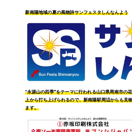
新南陽地域の夏の風物詩サンフェスタしんなんよう
“
永源山の四季
”
をテーマに行われる山口県周南市の花
上から打ち上げられるので、新南陽駅周辺からも見
ます。