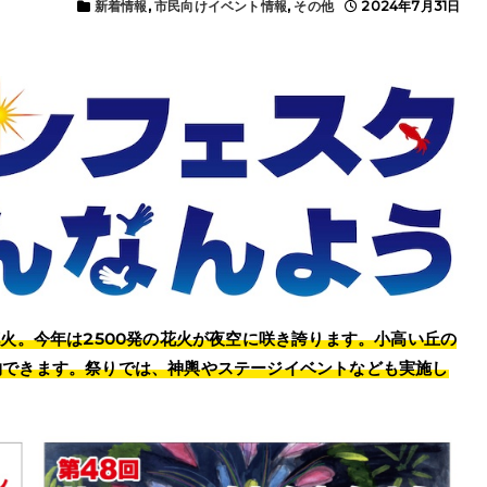
新着情報
,
市民向けイベント情報
,
その他
2024年7月31日
火。今年は25
00
発の花火が夜空に咲き誇ります。小高い丘の
物できます。祭りでは、神輿やステージイベントなども実施し