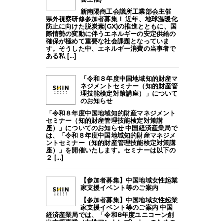
新南陽商工会議所工業部会主催
県外視察研修参加者募集！ 近年、地球温暖化
防止に向けた脱炭素(GX)の推進とともに、国
際情勢の変動に伴うエネルギーの安定供給の
確保が極めて重要な社会課題となっていま
す。そうした中、エネルギー消費の当事者で
ある私 [...]
「令和８年度中国地域知的財産マ
ネジメントセミナー（知的財産管
理技能検定対策講座）」について
のお知らせ
「令和８年度中国地域知的財産マネジメント
セミナー（知的財産管理技能検定対策講
座）」についてのお知らせ 中国経済産業局で
は、「令和８年度中国地域知的財産マネジメ
ントセミナー（知的財産管理技能検定対策講
座）」を開催いたします。セミナーは以下の
２ [...]
【参加者募集】中国地域女性起業
家支援イベント等のご案内
【参加者募集】中国地域女性起業
家支援イベント等のご案内 中国
経済産業局では、「令和8年度ユニコーン創