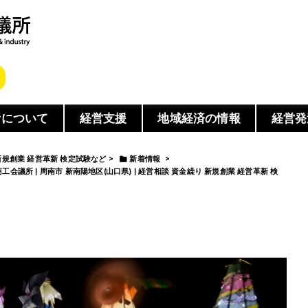
所について
経営支援
地域経済の情報
経営発
 新規創業 経営革新 検定試験など
>
新着情報
>
南陽商工会議所 | 周南市 新南陽地区(山口県) | 経営相談 資金繰り 新規創業 経営革新 検