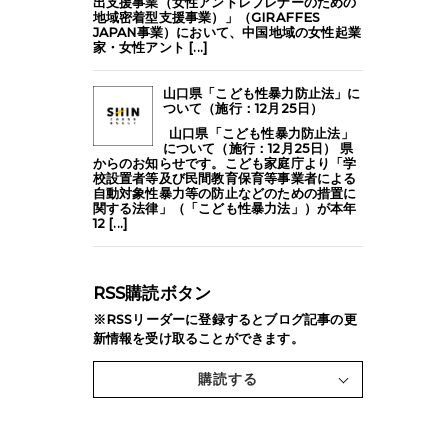
出支援事業（女性アントレプレナーのための
地域密着型支援事業）」（GIRAFFES
JAPAN事業）において、中国地域の女性起業
家・女性アント [...]
山口県「こども性暴力防止法」に
ついて（施行：12月25日）
山口県「こども性暴力防止法」
について（施行：12月25日） 県
からのお知らせです。こども家庭庁より「学
校設置者等及び民間教育保育等事業者による
自動対象性暴力等の防止などのための措置に
関する法律」（「こども性暴力法」）が本年
12 [...]
RSS購読ボタン
※RSSリーダーに登録するとブログ記事の更
新情報を受け取ることができます。
購読する