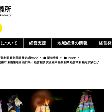
所について
経営支援
地域経済の情報
経営発
 新規創業 経営革新 検定試験など
>
新着情報
>
その他
>
南市 新南陽地区(山口県) | 経営相談 資金繰り 新規創業 経営革新 検定試験など