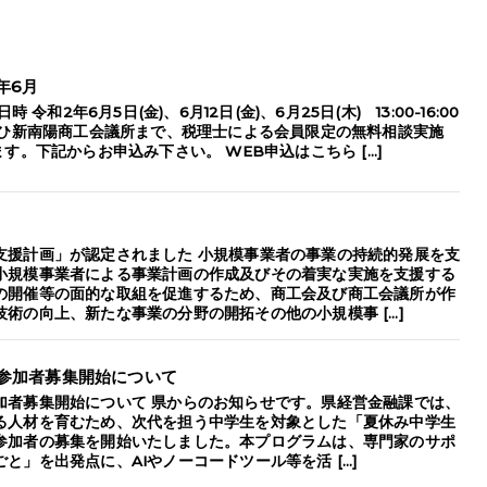
年6月
令和2年6月5日(金)、6月12日(金)、6月25日(木) 13:00-16:00
ぜひ新南陽商工会議所まで、税理士による会員限定の無料相談実施
す。下記からお申込み下さい。 WEB申込はこちら […]
支援計画」が認定されました 小規模事業者の事業の持続的発展を支
小規模事業者による事業計画の作成及びその着実な実施を支援する
の開催等の面的な取組を促進するため、商工会及び商工会議所が作
術の向上、新たな事業の分野の開拓その他の小規模事 […]
参加者募集開始について
加者募集開始について 県からのお知らせです。県経営金融課では、
る人材を育むため、次代を担う中学生を対象とした「夏休み中学生
参加者の募集を開始いたしました。本プログラムは、専門家のサポ
と」を出発点に、AIやノーコードツール等を活 […]