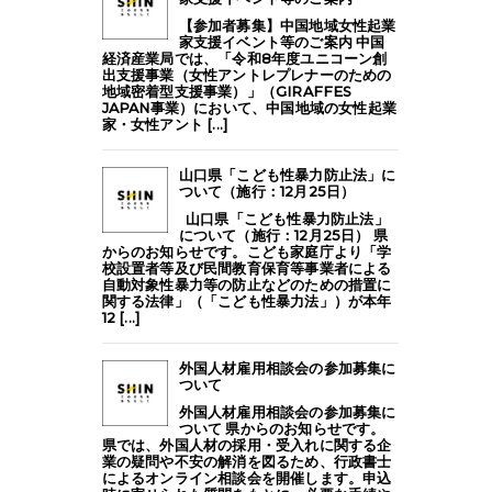
【参加者募集】中国地域女性起業
家支援イベント等のご案内 中国
経済産業局では、「令和8年度ユニコーン創
出支援事業（女性アントレプレナーのための
地域密着型支援事業）」（GIRAFFES
JAPAN事業）において、中国地域の女性起業
家・女性アント [...]
山口県「こども性暴力防止法」に
ついて（施行：12月25日）
山口県「こども性暴力防止法」
について（施行：12月25日） 県
からのお知らせです。こども家庭庁より「学
校設置者等及び民間教育保育等事業者による
自動対象性暴力等の防止などのための措置に
関する法律」（「こども性暴力法」）が本年
12 [...]
外国人材雇用相談会の参加募集に
ついて
外国人材雇用相談会の参加募集に
ついて 県からのお知らせです。
県では、外国人材の採用・受入れに関する企
業の疑問や不安の解消を図るため、行政書士
によるオンライン相談会を開催します。申込