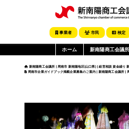
事業者
市民
検定
ホーム
新南陽商工会議
新南陽商工会議所 | 周南市 新南陽地区(山口県) | 経営相談 資金繰り
周南市企業ガイドブック掲載企業募集のご案内 | 新南陽商工会議所 | 周