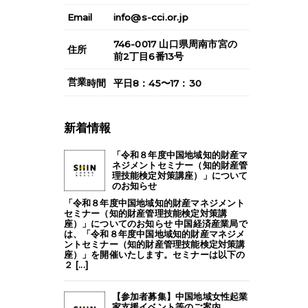
Email
info@s-cci.or.jp
746-0017
山口県
周南市
宮の
住所
前2丁目6番13号
営業
時間
平日8：45〜17：30
新着情報
「令和８年度中国地域知的財産マ
ネジメントセミナー（知的財産管
理技能検定対策講座）」について
のお知らせ
「令和８年度中国地域知的財産マネジメント
セミナー（知的財産管理技能検定対策講
座）」についてのお知らせ 中国経済産業局で
は、「令和８年度中国地域知的財産マネジメ
ントセミナー（知的財産管理技能検定対策講
座）」を開催いたします。セミナーは以下の
２ [...]
【参加者募集】中国地域女性起業
家支援イベント等のご案内