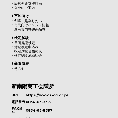
経営発達支援計画
入会のご案内
市民向け
創業・起業したい
市民向けイベント情報
周南市内共通商品券
検定試験
日商簿記検定
簿記検定申込み
検定試験合格発表
検定試験成績照会
新着情報
その他
新南陽商工会議所
URL
https://www.s-cci.or.jp/
電話番号
0834-63-3315
FAX番
0834-63-8397
号