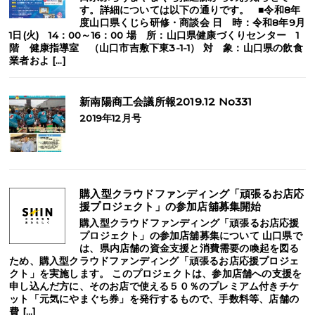
す。詳細については以下の通りです。 ■令和8年
度山口県くじら研修・商談会 日 時：令和8年9月
1日(火) 14：00～16：00 場 所：山口県健康づくりセンター 1
階 健康指導室 （山口市吉敷下東3-1-1） 対 象：山口県の飲食
業者およ […]
新南陽商工会議所報2019.12 No331
2019年12月号
購入型クラウドファンディング「頑張るお店応
援プロジェクト」の参加店舖募集開始
購入型クラウドファンディング「頑張るお店応援
プロジェクト」の参加店舖募集について 山口県で
は、県内店舗の資金支援と消費需要の喚起を図る
ため、購入型クラウドファンディング「頑張るお店応援プロジェ
クト」を実施します。 このプロジェクトは、参加店舗への支援を
申し込んだ方に、そのお店で使える５０％のプレミアム付きチケ
ット「元気にやまぐち券」を発行するもので、手数料等、店舗の
費 […]