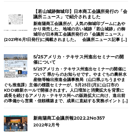
【若山城跡御城印】日本商工会議所発行の「会
議所ニュース」で紹介されました
新南陽商工会議所が、人気の御城印ブームにあや
かり発売した、地域の古い城跡「若山城跡」の御
城印が日本商工会議所発行の「会議所ニュース」
(2021年6月1日発行)に掲載されました。 会議所ニュース記事 […]
5/25アメリカ・テキサス州進出セミナーの開
催について
5/25アメリカ・テキサス州進出セミナーの開催に
ついて 県からのお知らせです。やまぐちの農林水
産物等輸出推進会議事務局（山口県ぶちうまやま
ぐち推進課）主催の標題セミナーが、5月25日(月)に山口市の
KDDI維新ホールで開催されます。人口増加と消費拡大を背景に
成長を続けるアメリカ・テキサス州への販路拡大に向け、進出前
の準備から営業・信頼構築まで、成果に直結する実務ポイント […]
新南陽商工会議所報2022.2No357
2022年2月号