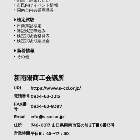
創業・起業したい
市民向けイベント情報
周南市内共通商品券
検定試験
日商簿記検定
簿記検定申込み
検定試験合格発表
検定試験成績照会
新着情報
その他
新南陽商工会議所
URL
https://www.s-cci.or.jp/
電話番号
0834-63-3315
FAX番
0834-63-8397
号
Email
info@s-cci.or.jp
住所
746-0017
山口県
周南市
宮の前2丁目6番13号
営業時間
平日8：45〜17：30