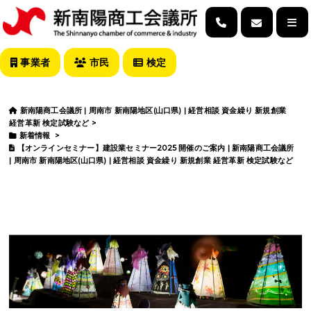
事業者
市民
検定
新南陽商工会議所 | 周南市 新南陽地区(山口県) | 経営相談 資金繰り 新規創業
経営革新 検定試験など
>
新着情報
>
【オンラインセミナー】建設業セミナー2025 開催のご案内 | 新南陽商工会議所
| 周南市 新南陽地区(山口県) | 経営相談 資金繰り 新規創業 経営革新 検定試験など