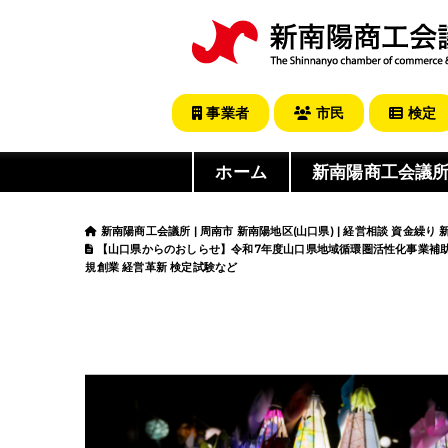
事業者
市民
検定
ホーム
新南陽商工会議
新南陽商工会議所 | 周南市 新南陽地区(山口県) | 経営相談 資金繰り
【山口県からのおしらせ】令和7年度山口県地域循環圏活性化事業補助金の募集
規創業 経営革新 検定試験など