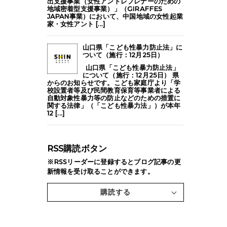
出支援事業（女性アントレプレナーのための
地域密着型支援事業）」（GIRAFFES
JAPAN事業）において、中国地域の女性起業
家・女性アント [...]
山口県「こども性暴力防止法」に
ついて（施行：12月25日）
山口県「こども性暴力防止法」
について（施行：12月25日） 県
からのお知らせです。こども家庭庁より「学
校設置者等及び民間教育保育等事業者による
自動対象性暴力等の防止などのための措置に
関する法律」（「こども性暴力法」）が本年
12 [...]
RSS購読ボタン
※RSSリーダーに登録するとブログ記事の更
新情報を受け取ることができます。
購読する