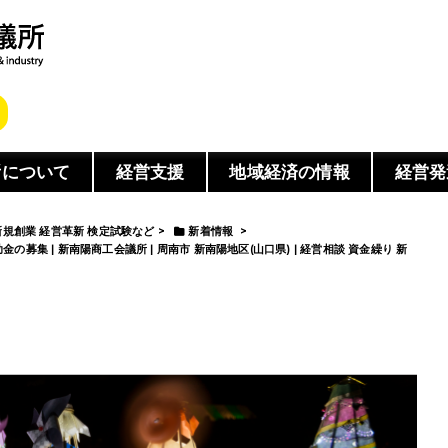
所について
経営支援
地域経済の情報
経営発
 新規創業 経営革新 検定試験など
>
新着情報
>
 | 新南陽商工会議所 | 周南市 新南陽地区(山口県) | 経営相談 資金繰り 新