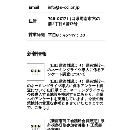
Email
info@s-cci.or.jp
746-0017
山口県
周南市
宮の
住所
前2丁目6番13号
営業
時間
平日8：45〜17：30
新着情報
（山口県管財課より）県有施設へ
のネーミングライツ導入に係るア
ンケート調査について
（山口県管財課より）県有施設へ
のネーミングライツ導入に係るアンケート調
査について 山口県では、ネーミングライツを
今後導入する施設を検討するにあたり、企業
へのアンケートを実施しています。今後の施
策検討の貴重な参考とさせていただきますの
で、ご多 [...]
【新南陽商工会議所会員限定】県
外視察研修参加者募集！(工業部
会主催)