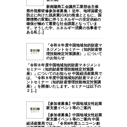
新南陽商工会議所工業部会主催
県外視察研修参加者募集！ 近年、地球温暖化
防止に向けた脱炭素(GX)の推進とともに、国
際情勢の変動に伴うエネルギーの安定供給の
確保が極めて重要な社会課題となっていま
す。そうした中、エネルギー消費の当事者で
ある私 [...]
「令和８年度中国地域知的財産マ
ネジメントセミナー（知的財産管
理技能検定対策講座）」について
のお知らせ
「令和８年度中国地域知的財産マネジメント
セミナー（知的財産管理技能検定対策講
座）」についてのお知らせ 中国経済産業局で
は、「令和８年度中国地域知的財産マネジメ
ントセミナー（知的財産管理技能検定対策講
座）」を開催いたします。セミナーは以下の
２ [...]
【参加者募集】中国地域女性起業
家支援イベント等のご案内
【参加者募集】中国地域女性起業
家支援イベント等のご案内 中国
経済産業局では、「令和8年度ユニコーン創