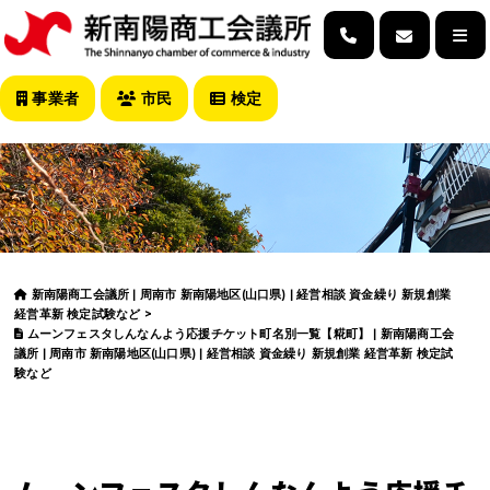
事業者
市民
検定
新南陽商工会議所 | 周南市 新南陽地区(山口県) | 経営相談 資金繰り 新規創業
経営革新 検定試験など
>
ムーンフェスタしんなんよう応援チケット町名別一覧【糀町】 | 新南陽商工会
議所 | 周南市 新南陽地区(山口県) | 経営相談 資金繰り 新規創業 経営革新 検定試
験など