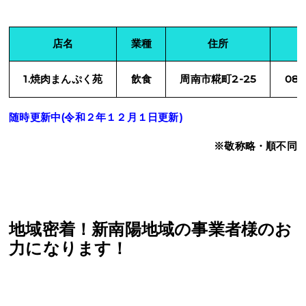
店名
業種
住所
1.焼肉まんぷく苑
飲食
周南市糀町2-25
083
随時更新中(令和２年１２月１日更新)
※敬称略・順不同
地域密着！新南陽地域の事業者様のお
力になります！