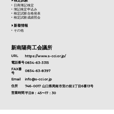
検定試験
日商簿記検定
簿記検定申込み
検定試験合格発表
検定試験成績照会
新着情報
その他
新南陽商工会議所
URL
https://www.s-cci.or.jp/
電話番号
0834-63-3315
FAX番
0834-63-8397
号
Email
info@s-cci.or.jp
住所
746-0017
山口県
周南市
宮の前2丁目6番13号
営業時間
平日8：45〜17：30