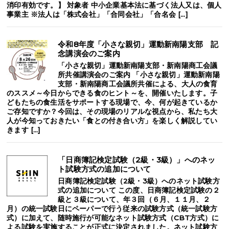
消印有効です。】 対象者 中小企業基本法に基づく法人又は、個人
事業主 ※法人は「株式会社」「合同会社」「合名会 […]
令和8年度「小さな親切」運動新南陽支部 記
念講演会のご案内
「小さな親切」運動新南陽支部・新南陽商工会議
所共催講演会のご案内 「小さな親切」運動新南陽
支部・新南陽商工会議所共催による、大人の食育
のススメ～今日からできる食のヒント～を、開催いたします。子
どもたちの食生活をサポートする現場で、今、何が起きているか
ご存知ですか？今回は、その現場のリアルな視点から、私たち大
人が今知っておきたい「食との付き合い方」を楽しく解説してい
きます […]
「日商簿記検定試験（2級・3級）」へのネッ
ト試験方式の追加について
日商簿記検定試験（2級・3級）へのネット試験方
式の追加について この度、日商簿記検定試験の２
級と３級について、年３回（６月、１１月、２
月）の統一試験日にペーパーで行う従来の試験方式（統一試験方
式）に加えて、随時施行が可能なネット試験方式（CBT方式）に
よる試験を実施することが正式に決定されました。ネット試験方