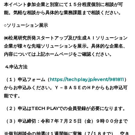
本イベント参加企業と別室にて１５分程度個別に相談が可
能。気軽な相談から具体的な業務課題まで相談ください。
○ソリューション展示
㈱松尾研究所発スタートアップ及び生成ＡＩソリューション
企業が様々な先端ソリューションを展示。具体的な企業名、
内容については上記ホームページをご確認ください。
4.
申込方法
（１）申込フォーム（
https://techplay.jp/event/981811
）
からお申込みください。Ｙ－ＢＡＳＥのＨＰからもお申込可
能です
。
（２）申込は
TECH PLAY
での会員登録が必要になります。
（３）申込締切：令和７年７月２５日（金）９時００分まで
※個別相談会の抽選は１週間毎に実施（７
/
１８まで） 空き