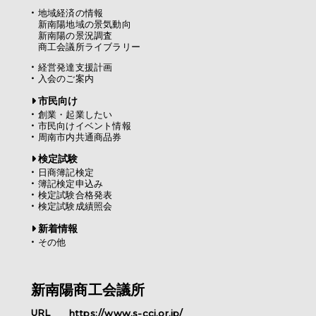
地域経済の情報
新南陽地域の景気動向
新南陽の景況調査
商工会議所ライブラリー
経営発達支援計画
入会のご案内
市民向け
創業・起業したい
市民向けイベント情報
周南市内共通商品券
検定試験
日商簿記検定
簿記検定申込み
検定試験合格発表
検定試験成績照会
新着情報
その他
新南陽商工会議所
URL
https://www.s-cci.or.jp/