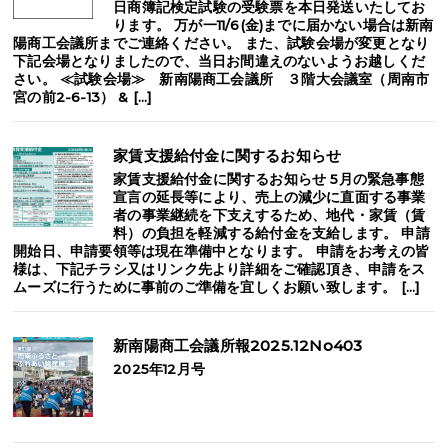
日商簿記検定試験の受験票を本日発送いたしてお
ります。 万が一11/6(金)までに届かない場合は新南
陽商工会議所までご連絡ください。 また、試験会場が変更となり
下記会場となりましたので、当日お間違えのないようお越しくだ
さい。 ≪試験会場≫ 新南陽商工会議所 ３階大会議室（周南市
宮の前2-6-13） & […]
家賃支援給付金に関するお知らせ
家賃支援給付金に関するお知らせ 5月の緊急事態
宣言の延長等により、売上の減少に直面する事業
者の事業継続を下支えするため、地代・家賃（賃
料）の負担を軽減する給付金を支給します。 申請
開始日、申請要領等は現在準備中となります。 申請をお考えの皆
様は、下記チラシ又はリンク先より詳細をご確認頂き、申請をス
ムーズに行うために事前のご準備を宜しくお願い致します。 […]
新南陽商工会議所報2025.12No403
2025年12月号