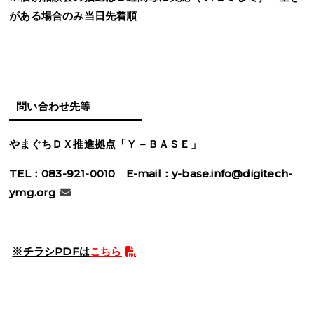
がある場合のみ当日先着順
問い合わせ先等
やまぐちＤＸ推進拠点「Ｙ－ＢＡＳＥ」
TEL
：
083-921-0010
E-mail
：
y-base.info@digitech-
ymg.org
※チラシPDFは
こちら