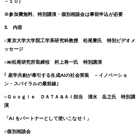
－１０）
※参加費無料、特別講演・個別相談会は事前申込が必要
3. 内容
○東京大学大学院工学系研究科教授 松尾豊氏 特別ビデオメ
ッセージ
○㈱松尾研究所取締役 村上将一氏 特別講演
｢ 産学共創が牽引する生成
AI
の社会実装 －イノベーショ
ン・スパイラルの最前線｣
○Ｇｏｏｇｌｅ ＤＡＴＡ＆ＡＩ担当 清水 岳之氏 特別講
演
「
AI
をパートナーとして使いこなせ！」
○個別相談会