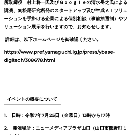
所取締役 村上将一氏及びＧｏｏｇｌｅの清水岳之氏による
講演、㈱松尾研究所発のスタートアップ及び生成ＡＩソリュ
ーションを手掛ける企業による個別相談（事前抽選制）やソ
リューション展示を行いますので、お知らせします。
詳細は、以下ホームページを御確認ください。
https://www.pref.yamaguchi.lg.jp/press/ybase-
digitech/308678.html
イベントの概要について
1. 日時：令和
7
年
7
月
25
日（金曜日）
13
時から
17
時
2.
開催場所：ニューメディアプラザ山口（山口市熊野町１