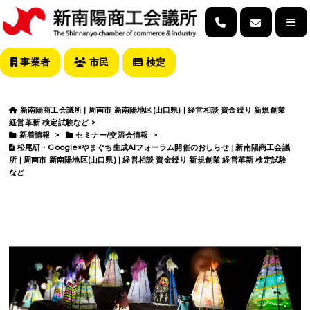
事業者
市民
検定
新南陽商工会議所 | 周南市 新南陽地区(山口県) | 経営相談 資金繰り 新規創業
経営革新 検定試験など
>
新着情報
>
セミナー/交流会情報
>
松尾研・Google×やまぐち生成AIフォーラム開催のおしらせ | 新南陽商工会議
所 | 周南市 新南陽地区(山口県) | 経営相談 資金繰り 新規創業 経営革新 検定試験
など