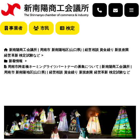
事業者
市民
検定
新南陽商工会議所 | 周南市 新南陽地区(山口県) | 経営相談 資金繰り 新規創業
経営革新 検定試験など
>
新着情報
>
周南市跨道橋ネーミングライツパートナーの募集について | 新南陽商工会議所 |
周南市 新南陽地区(山口県) | 経営相談 資金繰り 新規創業 経営革新 検定試験など