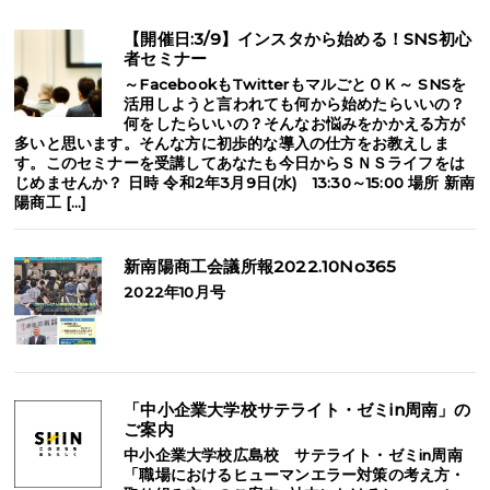
【開催日:3/9】インスタから始める！SNS初心
者セミナー
～FacebookもTwitterもマルごとＯＫ～ SNSを
活用しようと言われても何から始めたらいいの？
何をしたらいいの？そんなお悩みをかかえる方が
多いと思います。そんな方に初歩的な導入の仕方をお教えしま
す。このセミナーを受講してあなたも今日からＳＮＳライフをは
じめませんか？ 日時 令和2年3月9日(水) 13:30～15:00 場所 新南
陽商工 […]
新南陽商工会議所報2022.10No365
2022年10月号
「中小企業大学校サテライト・ゼミin周南」の
ご案内
中小企業大学校広島校 サテライト・ゼミin周南
「職場におけるヒューマンエラー対策の考え方・