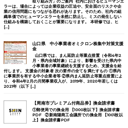
取り組み方」のご案内 社内におけるヒューマンエ
ラーは、場合によっては企業収益の圧迫や、安全面のリスクや企
業の信用問題にもつながる恐れがあります。そのため、社内の組
織単価でのヒューマンエラーを未然に防止し、ミスの発生しない
仕組みを構築しておくことが重要になります。 本研修では、ヒ
[…]
山口県 中小事業者オミクロン株集中対策支援
金
山口県では、まん延防止等重点措置（令和4年2
月・県内全域対象）により、影響を受けた県内中
小事業者の事業継続を支援するため、支援金を給
付します。 支援金の対象者 次の要件の全てを満たすもの ①県内
に事業所を有する中小企業者等 ②県内まん延防止等重点措置によ
り、令和4年2月の月間事業収入が、2019年、2020年若しくは
2021年（以下 […]
【周南市プレミアム付商品券】換金請求書
①郵便局での換金用 【1000枚以下】換金請求書
PDF ②新南陽商工会議所での換金用 【1001枚以
上】換金請求書PDF