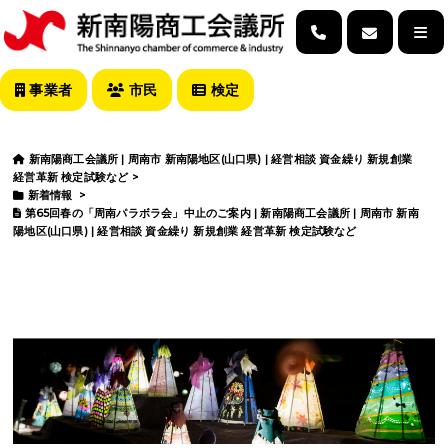
事業者
市民
検定
新南陽商工会議所 | 周南市 新南陽地区(山口県) | 経営相談 資金繰り 新規創業
経営革新 検定試験など
>
新着情報
>
第65回春の「周南パラボラ会」中止のご案内 | 新南陽商工会議所 | 周南市 新南
陽地区(山口県) | 経営相談 資金繰り 新規創業 経営革新 検定試験など