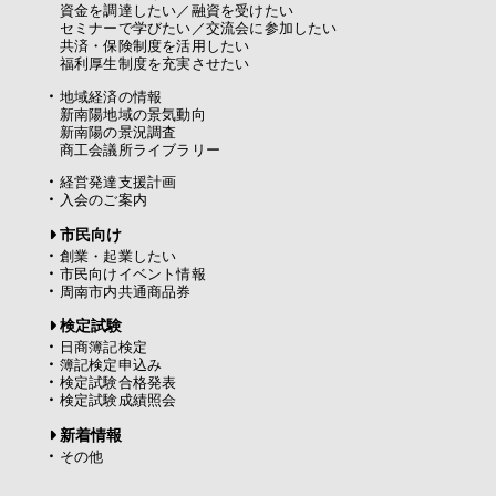
資金を調達したい／融資を受けたい
セミナーで学びたい／交流会に参加したい
共済・保険制度を活用したい
福利厚生制度を充実させたい
地域経済の情報
新南陽地域の景気動向
新南陽の景況調査
商工会議所ライブラリー
経営発達支援計画
入会のご案内
市民向け
創業・起業したい
市民向けイベント情報
周南市内共通商品券
検定試験
日商簿記検定
簿記検定申込み
検定試験合格発表
検定試験成績照会
新着情報
その他