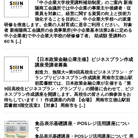
「中小企業大学校受講料補助制度」のご案内 新南
陽商工会議所では中小企業の事業主や後継者・従
業員を対象に、経営に関する資質の向上と技術力
強化することを目的に、中小企業大学校への派遣
研修を推進します。企業の人材育成に是非ご利用ください。 対象
者 新南陽商工会議所の会員事業所(中小企業基本法第2条に定める
中小企業者)で中小企業大学校の研修修了者。 助成額 受講料の
60％ […]
【日本政策金融公庫主催】ビジネスプラン作成
講座受講者募集
創造力、無限大∞第9回高校生ビジネスプラン・グ
ランプリビジネスプラン作成講座 周南市立徳山駅
前図書館では、日本政策金融公庫が主催する「第
9回高校生ビジネスプラン・グランプリ」の開催に合わせて、ビジ
ネスプラン作成講座を開講します。高校生の皆さんの御参加をお
待ちしています！！ 作成講座の内容 【会場】 周南市立徳山駅前
図書館3階交流室2 【対象】 周南市を […]
食品表示基礎講座・POSレジ活用講座につい
て
食品表示基礎講座・POSレジ活用講座について 周