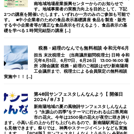
南地域地場産業振興センターからのお知らせで
す。地域事業者の実務力向上を目的として、下記
2つの講座を開催いたします。いずれか一方のみのご参加も可能で
す。 ■中小企業者のための食品表示基礎講座 食品を製造・販売
する中小企業者等が適正な食品表示を行えるよう、食品表示の基
礎を学べる１時間完結型の講座 […]
税務・経理のなんでも無料相談 令和元年6月
担当 末次税理士 (当商議所顧問税理士) 日時 令和
元年6月5日、6月17日、6月26日 13:00-16:00 場
所 2階会議室 税務・経理のご相談はぜひ新南陽商
工会議所まで、税理士による会員限定の無料相談
実施中！！ […]
第48回サンフェスタしんなんよう【 開催日
2024 / 8 / 3 】
新南陽地域の夏の風物詩サンフェスタしんなんよ
う “永源山の四季”をテーマに行われる山口県周南
市の花火。今年は2500発の花火が夜空に咲き誇り
ます。小高い丘の上から打ち上げられるので、新南陽駅周辺から
も見物できます。祭りでは、神輿やステージイベントなども実施
します。 【PDF版】サンフェスタしんなんようチラシ 令和6年