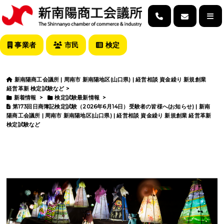
事業者
市民
検定
新南陽商工会議所 | 周南市 新南陽地区(山口県) | 経営相談 資金繰り 新規創業
経営革新 検定試験など
>
新着情報
>
検定試験最新情報
>
第173回日商簿記検定試験（2026年6月14日）受験者の皆様へ(お知らせ) | 新南
陽商工会議所 | 周南市 新南陽地区(山口県) | 経営相談 資金繰り 新規創業 経営革新
検定試験など