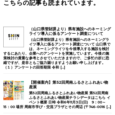
こちらの記事も読まれています。
（山口県管財課より）県有施設へのネーミング
ライツ導入に係るアンケート調査について
（山口県管財課より）県有施設へのネーミングラ
イツ導入に係るアンケート調査について 山口県で
は、ネーミングライツを今後導入する施設を検討
するにあたり、企業へのアンケートを実施しています。今後の施
策検討の貴重な参考とさせていただきますので、ご多忙の折に恐
縮ですが、是非ともご協力賜りますようお願い申し上げます。
（１）アンケートの回答期限 令和 […]
【開催案内】第52回周南ふるさとふれあい物
産展
第52回周南ふるさとふれあい物産展 第52回周南
ふるさとふれあい物産展チラシデータはこちら イ
ベント概要 日時 令和6年11月3日(日) 9：00～
15：00 場所 周南市学び・交流プラザとその周辺 (〒746-0016 […]