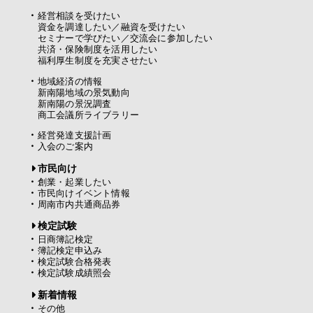
経営相談を受けたい
資金を調達したい／融資を受けたい
セミナーで学びたい／交流会に参加したい
共済・保険制度を活用したい
福利厚生制度を充実させたい
地域経済の情報
新南陽地域の景気動向
新南陽の景況調査
商工会議所ライブラリー
経営発達支援計画
入会のご案内
市民向け
創業・起業したい
市民向けイベント情報
周南市内共通商品券
検定試験
日商簿記検定
簿記検定申込み
検定試験合格発表
検定試験成績照会
新着情報
その他