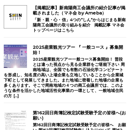
【掲載記事】新南陽商工会議所の紹介記事が掲
載されました（マネ会 by Ameba）
「新・親・心・信」4つの”しん”からはじまる新南
陽商工会議所の取り組みを紹介 掲載記事 マネ会
トップページはこちら
2025産業観光ツアー 『 一般コース 』募集開
始！
2025産業観光ツアー一般コース募集開始！ 普段
とは違った視点から見る企業群をご堪能下さい 周
南地域は、全国でも有数の石油化学コンビナート
を形成し、知名度の高い上場企業も立地していることから企業城
下町として発展してきました。また地域に密着した地場の企業も
多くあります。そこで周南地域の４つの商工会議所では、このよ
うな条件を活かした地域活性化事業の一環として、一般地域住民
の方 […]
第162回日商簿記検定試験受験予定の皆様へ(お
願い)
第162回日商簿記検定試験受験予定の皆様へ お願
い 第162回簿記検定試験申し込みについて 第162