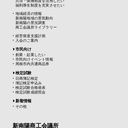
共済・保険制度を活用したい
福利厚生制度を充実させたい
地域経済の情報
新南陽地域の景気動向
新南陽の景況調査
商工会議所ライブラリー
経営発達支援計画
入会のご案内
市民向け
創業・起業したい
市民向けイベント情報
周南市内共通商品券
検定試験
日商簿記検定
簿記検定申込み
検定試験合格発表
検定試験成績照会
新着情報
その他
新南陽商工会議所