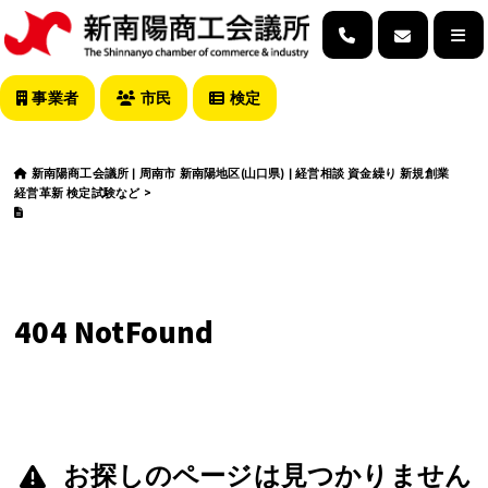
事業者
市民
検定
新南陽商工会議所 | 周南市 新南陽地区(山口県) | 経営相談 資金繰り 新規創業
経営革新 検定試験など
>
404 NotFound
お探しのページは見つかりません